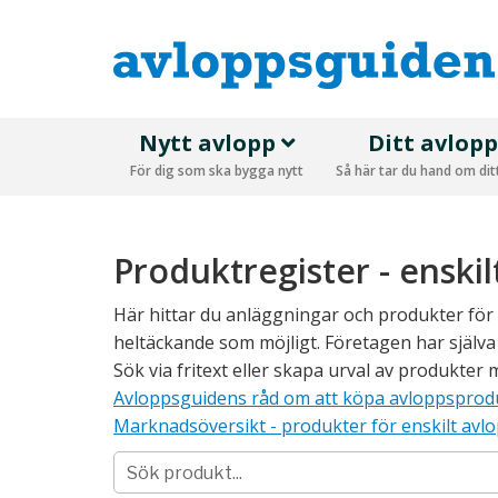
Nytt avlopp
Ditt avlop
För dig som ska bygga nytt
Så här tar du hand om di
Produktregister - enskil
Här hittar du anläggningar och produkter för en
heltäckande som möjligt. Företagen har själva
Sök via fritext eller skapa urval av produkter 
Avloppsguidens råd om att köpa avloppsprod
Marknadsöversikt - produkter för enskilt avl