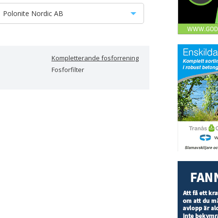
Polonite Nordic AB
AB Evergreen Solutions
Alnarp Cleanwater Technology AB
Kompletterande fosforrening
Fosforfilter
Avalon Nordic AB
BioKube
Cinderella Eco Sverige AB
Cipax AB
Conclean AB
DiaPure AB
effluxiQ AB