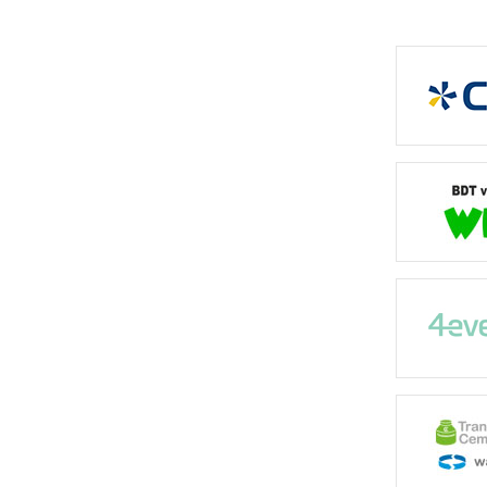
Pipelife Sverige AB
Polonite Nordic AB
Raita BioBox
Scandia Pumps AB
Skandinavisk Ecotech AB
Skandinavisk Kommunalteknik AB
Sollicito AB
Topas Vatten AB
Tranås Cementvarufabrik AB
Uponor Infra AB