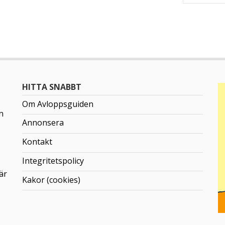
Wostman Ecology AB
HITTA SNABBT
Om Avloppsguiden
n
Annonsera
Kontakt
Integritetspolicy
är
Kakor (cookies)