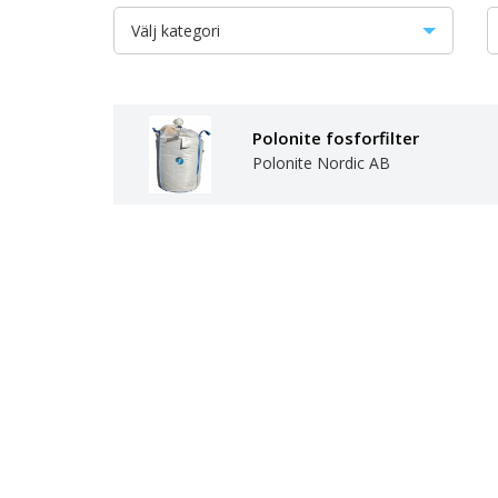
Välj kategori
Avloppsanläggningar
BDT-rening
Polonite fosforfilter
Polonite Nordic AB
Kompletterande fosforrening
Markbaserad rening
Minireningsverk
Förbehandling
Slamavskiljare
Slutna tankar
Toaletter