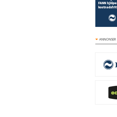
Eloy – Svensk Avloppsrening
FANN VA-teknik AB
Godkända Avlopp i Sverige AB
ANNONSER
Jets Sverige AB
Kingspan BAGA AB
Klaro Reningsverk Sverige AB
Konva-Center AB OY
Meltex AB
Mullis Miljö AB