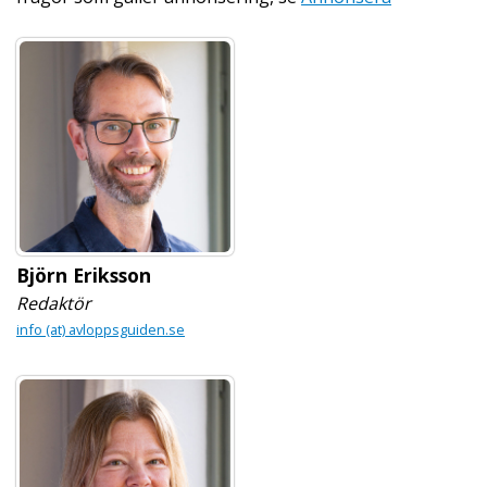
Björn Eriksson
Redaktör
info (at) avloppsguiden.se