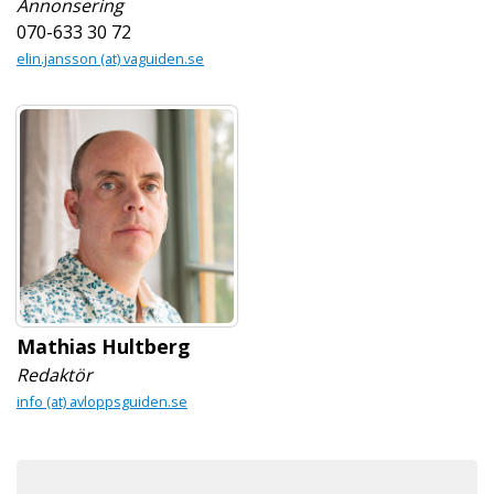
Annonsering
070-633 30 72
elin.jansson (at) vaguiden.se
Mathias Hultberg
Redaktör
info (at) avloppsguiden.se