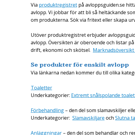
Via
produktregistret
på avloppsguiden.se hitt
avlopp. Vi jobbar för att bli så heltäckande so
om produkterna. Sök via fritext eller skapa ur
Utöver produktregistret erbjuder avloppsguid
avlopp. Översikten är oberoende och listar på
drift, ekonomi och skötsel.
Marknadsöversikt -
Se produkter för enskilt avlopp
Via länkarna nedan kommer du till olika katego
Toaletter
Underkategorier:
Extremt snålspolande toalet
Förbehandling
– den del som slamavskiljer ell
Underkategorier:
Slamavskiljare
och
Slutna t
Anläggningar
– den del som behandlar och re