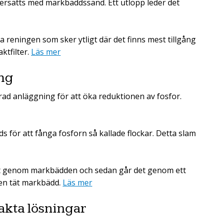
ersätts med markbäddssand. Ett utlopp leder det
 reningen som sker ytligt där det finns mest tillgång
ktfilter.
Läs mer
ng
ad anläggning för att öka reduktionen av fosfor.
s för att fånga fosforn så kallade flockar. Detta slam
gt genom markbädden och sedan går det genom ett
r en tät markbädd.
Läs mer
kta lösningar