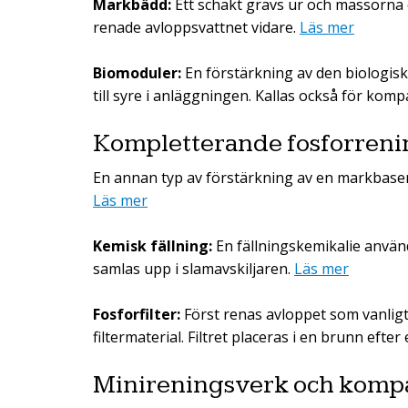
Markbädd:
Ett schakt grävs ur och massorna 
renade avloppsvattnet vidare.
Läs mer
Biomoduler:
En förstärkning av den biologiska
till syre i anläggningen. Kallas också för kompa
Kompletterande fosforreni
En annan typ av förstärkning av en markbaser
Läs mer
Kemisk fällning:
En fällningskemikalie använd
samlas upp i slamavskiljaren.
Läs mer
Fosforfilter:
Först renas avloppet som vanli
filtermaterial. Filtret placeras i en brunn efte
Minireningsverk och kompa