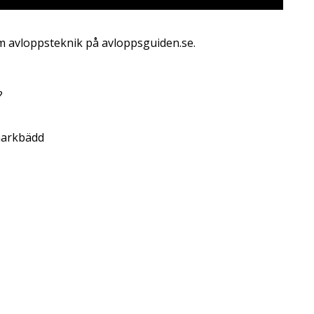
om avloppsteknik på avloppsguiden.se.
?
 markbädd