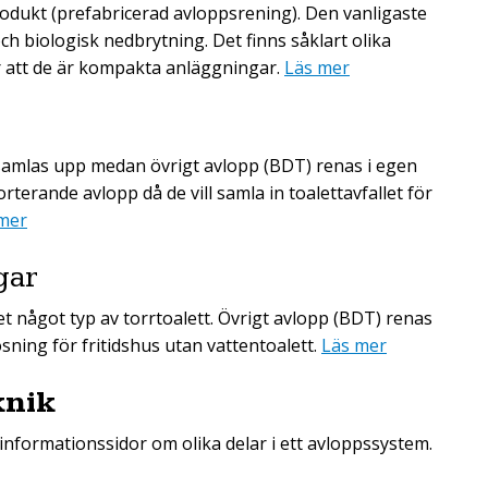
rodukt (prefabricerad avloppsrening). Den vanligaste
ch biologisk nedbrytning. Det finns såklart olika
r att de är kompakta anläggningar.
Läs mer
samlas upp medan övrigt avlopp (BDT) renas i egen
terande avlopp då de vill samla in toalettavfallet för
mer
gar
et något typ av torrtoalett. Övrigt avlopp (BDT) renas
sning för fritidshus utan vattentoalett.
Läs mer
knik
informationssidor om olika delar i ett avloppssystem.