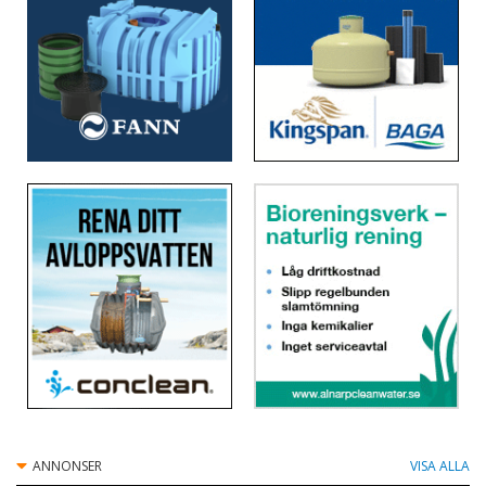
Mullis Miljö AB
Pipelife Sverige AB
Polonite Nordic AB
Raita BioBox
Scandia Pumps AB
Skandinavisk Ecotech AB
Skandinavisk Kommunalteknik AB
Sollicito AB
Topas Vatten AB
Tranås Cementvarufabrik AB
ANNONSER
VISA ALLA