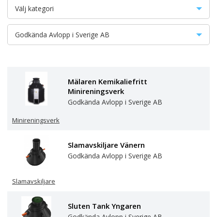
Välj kategori
Avloppsanläggningar
Godkända Avlopp i Sverige AB
BDT-rening
AB Evergreen Solutions
Kompletterande fosforrening
Alnarp Cleanwater Technology AB
Mälaren Kemikaliefritt
Minireningsverk
Markbaserad rening
Avalon Nordic AB
Godkända Avlopp i Sverige AB
Minireningsverk
Minireningsverk
BioKube
Förbehandling
Cinderella Eco Sverige AB
Slamavskiljare Vänern
Godkända Avlopp i Sverige AB
Slamavskiljare
Cipax AB
Slamavskiljare
Slutna tankar
Conclean AB
Sluten Tank Yngaren
Toaletter
DiaPure AB
Godkända Avlopp i Sverige AB