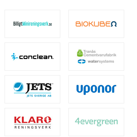
Uponor Infra AB
Wostman Ecology AB