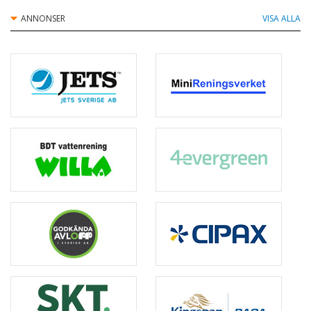
Mullis Miljö AB
ANNONSER
VISA ALLA
Pipelife Sverige AB
Polonite Nordic AB
Raita BioBox
Scandia Pumps AB
Skandinavisk Ecotech AB
Skandinavisk Kommunalteknik AB
Sollicito AB
Topas Vatten AB
Tranås Cementvarufabrik AB