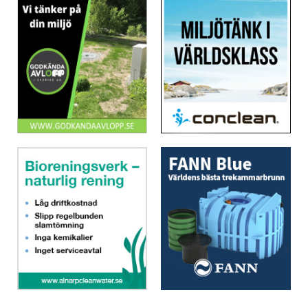
Extremt snålspolande toaletter
effluxiQ AB
Torrtoaletter
Eloy – Svensk Avloppsrening
Urinsorterande vattentoaletter
FANN VA-teknik AB
Vattenbesparande teknik
Godkända Avlopp i Sverige AB
Återvinning av regnvatten
Jets Sverige AB
Övrigt
Kingspan BAGA AB
Pumpstationer och brunnar
Klaro Reningsverk Sverige AB
Tillbehör
Konva-Center AB OY
Meltex AB