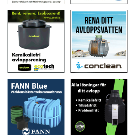
Urinsorterande vattentoaletter
FANN VA-teknik AB
Vattenbesparande teknik
Godkända Avlopp i Sverige AB
Återvinning av regnvatten
Jets Sverige AB
Övrigt
Kingspan BAGA AB
Pumpstationer och brunnar
Klaro Reningsverk Sverige AB
Tillbehör
Konva-Center AB OY
Meltex AB
Mullis Miljö AB
Pipelife Sverige AB
Polonite Nordic AB