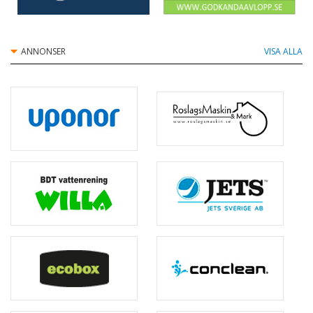
Raita BioBox
ANNONSER
VISA ALLA
Scandia Pumps AB
Skandinavisk Ecotech AB
Skandinavisk Kommunalteknik AB
Sollicito AB
Topas Vatten AB
Tranås Cementvarufabrik AB
Uponor Infra AB
Wostman Ecology AB