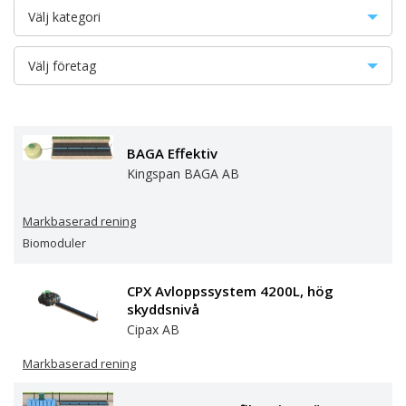
Välj kategori
Avloppsanläggningar
Välj företag
BDT-rening
AB Evergreen Solutions
Kompletterande fosforrening
Alnarp Cleanwater Technology AB
BAGA Effektiv
Kingspan BAGA AB
Markbaserad rening
Avalon Nordic AB
Markbaserad rening
Minireningsverk
BioKube
Biomoduler
Förbehandling
Cinderella Eco Sverige AB
CPX Avloppssystem 4200L, hög
Slamavskiljare
skyddsnivå
Cipax AB
Cipax AB
Slutna tankar
Conclean AB
Markbaserad rening
Toaletter
DiaPure AB