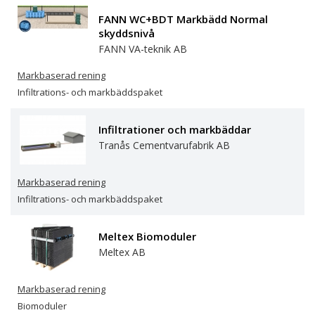
Mullis Miljö AB
FANN WC+BDT Markbädd Normal
skyddsnivå
Pipelife Sverige AB
FANN VA-teknik AB
Polonite Nordic AB
Markbaserad rening
Infiltrations- och markbäddspaket
Raita BioBox
Infiltrationer och markbäddar
Scandia Pumps AB
Tranås Cementvarufabrik AB
Skandinavisk Ecotech AB
Markbaserad rening
Skandinavisk Kommunalteknik AB
Infiltrations- och markbäddspaket
Sollicito AB
Meltex Biomoduler
Meltex AB
Topas Vatten AB
Markbaserad rening
Tranås Cementvarufabrik AB
Biomoduler