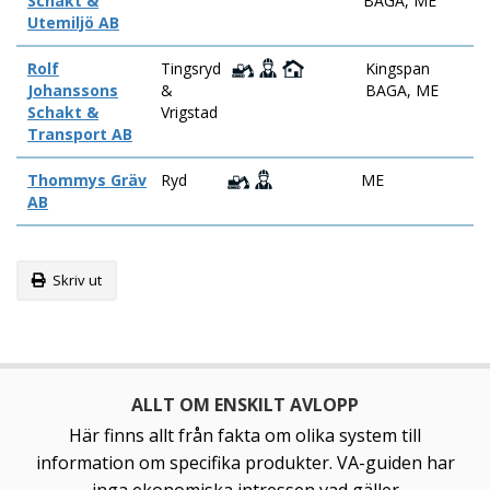
Schakt &
BAGA, ME
Utemiljö AB
Rolf
Tingsryd
Kingspan
Johanssons
&
BAGA, ME
Schakt &
Vrigstad
Transport AB
Thommys Gräv
Ryd
ME
AB
Skriv ut
ALLT OM ENSKILT AVLOPP
Här finns allt från fakta om olika system till
information om specifika produkter. VA-guiden har