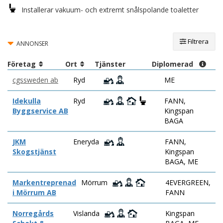
Installerar vakuum- och extremt snålspolande toaletter
Filtrera
ANNONSER
Företag
Ort
Tjänster
Diplomerad
cgssweden ab
Ryd
ME
Idekulla
Ryd
FANN,
Byggservice AB
Kingspan
BAGA
JKM
Eneryda
FANN,
Skogstjänst
Kingspan
BAGA, ME
Markentreprenad
Mörrum
4EVERGREEN,
i Mörrum AB
FANN
Norregårds
Vislanda
Kingspan