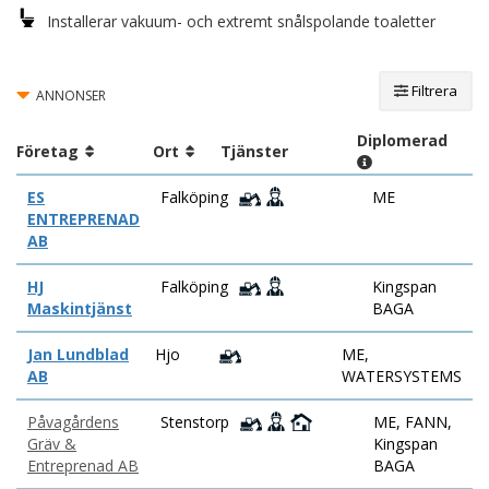
Installerar vakuum- och extremt snålspolande toaletter
Filtrera
ANNONSER
Diplomerad
Företag
Ort
Tjänster
ES
Falköping
ME
ENTREPRENAD
AB
HJ
Falköping
Kingspan
Maskintjänst
BAGA
Jan Lundblad
Hjo
ME,
AB
WATERSYSTEMS
Påvagårdens
Stenstorp
ME, FANN,
Gräv &
Kingspan
Entreprenad AB
BAGA