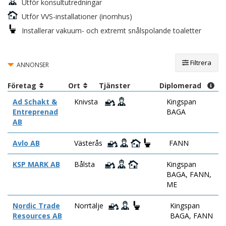
Utför konsultutredningar
Utför VVS-installationer (inomhus)
Installerar vakuum- och extremt snålspolande toaletter
Filtrera
ANNONSER
Företag
Ort
Tjänster
Diplomerad
Ad Schakt &
Knivsta
Kingspan
Entreprenad
BAGA
AB
Avlo AB
Västerås
FANN
KSP MARK AB
Bålsta
Kingspan
BAGA, FANN,
ME
Nordic Trade
Norrtälje
Kingspan
Resources AB
BAGA, FANN