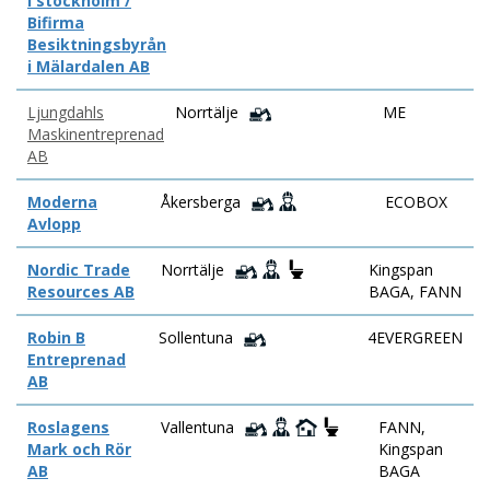
i stockholm /
Bifirma
Besiktningsbyrån
i Mälardalen AB
Ljungdahls
Norrtälje
ME
Maskinentreprenad
AB
Moderna
Åkersberga
ECOBOX
Avlopp
Nordic Trade
Norrtälje
Kingspan
Resources AB
BAGA, FANN
Robin B
Sollentuna
4EVERGREEN
Entreprenad
AB
Roslagens
Vallentuna
FANN,
Mark och Rör
Kingspan
AB
BAGA