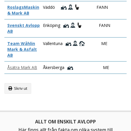
RoslagsMaskin
Väddö
FANN
& Mark AB
Svenskt Avlopp
Enköping
FANN
AB
Team Wåhlin
Vallentuna
ME
Mark & Asfalt
AB
Åsätra Mark AB
Åkersberga
ME
Skriv ut
ALLT OM ENSKILT AVLOPP
Här finns allt från fakta om olika system till