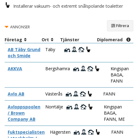
Installerar vakuum- och extremt snålspolande toaletter
Filtrera
ANNONSER
Företag
Ort
Tjänster
Diplomerad
AB Täby Grund
Täby
och Smide
AKKVA
Bergshamra
Kingspan
BAGA,
FANN
Avlo AB
Västerås
FANN
Avloppspoolen
Norrtälje
Kingspan
/ Brown
BAGA,
Company AB
FANN, ME
Fuktspecialisten
Hägersten
FANN