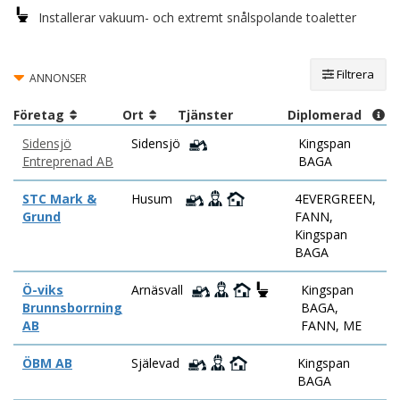
Installerar vakuum- och extremt snålspolande toaletter
Filtrera
ANNONSER
Företag
Ort
Tjänster
Diplomerad
Sidensjö
Sidensjö
Kingspan
Entreprenad AB
BAGA
STC Mark &
Husum
4EVERGREEN,
Grund
FANN,
Kingspan
BAGA
Ö-viks
Arnäsvall
Kingspan
Brunnsborrning
BAGA,
AB
FANN, ME
ÖBM AB
Själevad
Kingspan
BAGA