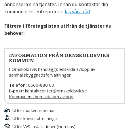
annonsera sina tjänster. Innan du kontaktar din
kommun eller entreprenör,
läs våra råd
Filtrera i företagslistan utifrån de tjänster du
behöver:
INFORMATION FRÅN ÖRNSKÖLDSVIKS
KOMMUN
I Örnsköldsvik handläggs enskilda avlopp av
samhällsbyggnadsförvaltningen.
Telefon:
0660-880 00
E-post:
kontaktcenter@ornskoldsvik.se
Kommunens hemsida om avlopp
Utför markentreprenad
Utför konsultutredningar
Utför VVS-installationer (inomhus)