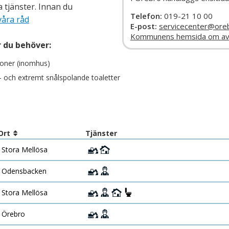
a tjänster. Innan du
Telefon:
019-21 10 00
våra råd
E-post:
servicecenter@ore
Kommunens hemsida om av
r du behöver:
tioner (inomhus)
- och extremt snålspolande toaletter
Ort
Tjänster
Stora Mellösa
Odensbacken
Stora Mellösa
Örebro