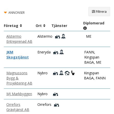
Filtrera
ANNONSER
Diplomerad
Företag
Ort
Tjänster
Alstermo
Alstermo
ME
Entreprenad AB
JKM
Eneryda
FANN,
Skogstjänst
Kingspan
BAGA, ME
Magnussons
Nybro
Kingspan
Bygg &
BAGA, FANN
Projektering AB
MJ Markbyggen
Nybro
Orrefors
Orrefors
Grävtjänst AB