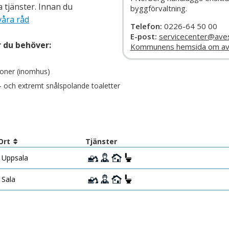
a tjänster. Innan du
byggförvaltning.
våra råd
Telefon:
0226-64 50 00
E-post:
servicecenter@ave
r du behöver:
Kommunens hemsida om av
tioner (inomhus)
- och extremt snålspolande toaletter
Ort
Tjänster
Uppsala
Sala