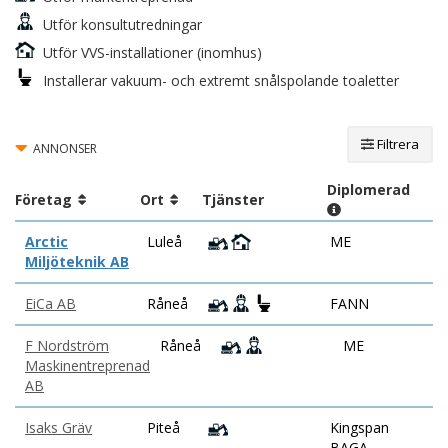
Utför konsultutredningar
Utför VVS-installationer (inomhus)
Installerar vakuum- och extremt snålspolande toaletter
Filtrera
ANNONSER
Diplomerad
Företag
Ort
Tjänster
Arctic
Luleå
ME
Miljöteknik AB
EiCa AB
Råneå
FANN
F Nordström
Råneå
ME
Maskinentreprenad
AB
Isaks Gräv
Piteå
Kingspan
BAGA