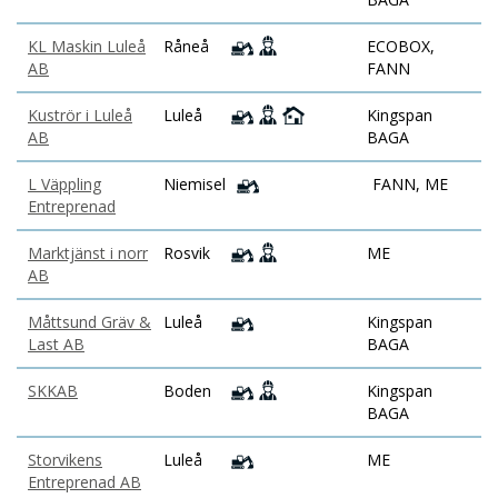
KL Maskin Luleå
Råneå
ECOBOX,
AB
FANN
Kuströr i Luleå
Luleå
Kingspan
AB
BAGA
L Väppling
Niemisel
FANN, ME
Entreprenad
Marktjänst i norr
Rosvik
ME
AB
Måttsund Gräv &
Luleå
Kingspan
Last AB
BAGA
SKKAB
Boden
Kingspan
BAGA
Storvikens
Luleå
ME
Entreprenad AB