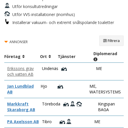
Utför konsultutredningar
Utför VVS-installationer (inomhus)
Installerar vakuum- och extremt snålspolande toaletter
Filtrera
ANNONSER
Diplomerad
Företag
Ort
Tjänster
Erikssons gräv
Undenäs
ME
och vatten AB
Jan Lundblad
Hjo
ME,
AB
WATERSYSTEMS
Markkraft
Töreboda
Kingspan
Skaraborg AB
BAGA
PA Axelsson AB
Tibro
ME