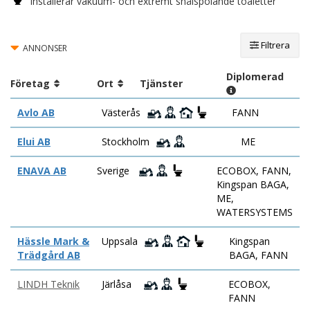
Installerar vakuum- och extremt snålspolande toaletter
Filtrera
ANNONSER
Diplomerad
Företag
Ort
Tjänster
Avlo AB
Västerås
FANN
Elui AB
Stockholm
ME
ENAVA AB
Sverige
ECOBOX, FANN,
Kingspan BAGA,
ME,
WATERSYSTEMS
Hässle Mark &
Uppsala
Kingspan
Trädgård AB
BAGA, FANN
LINDH Teknik
Järlåsa
ECOBOX,
FANN