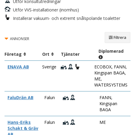
Utför konsultutredningar
Utför VVS-installationer (inomhus)
Installerar vakuum- och extremt snålspolande toaletter
Filtrera
ANNONSER
Diplomerad
Företag
Ort
Tjänster
ENAVA AB
Sverige
ECOBOX, FANN,
Kingspan BAGA,
ME,
WATERSYSTEMS
FaluDrän AB
Falun
FANN,
Kingspan
BAGA
Hans-Eriks
Falun
ME
Schakt & Gräv
AB