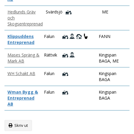
Hedlunds Gräv
Svärdsjö
ME
och
Skogsentreprenad
Klippuddens
Falun
FANN
Entreprenad
Mases Spräng &
Rättvik
Kingspan
Mark AB
BAGA, ME
WH Schakt AB
Falun
Kingspan
BAGA
Wman Bygg &
Falun
Kingspan
Entreprenad
BAGA
AB
Skriv ut