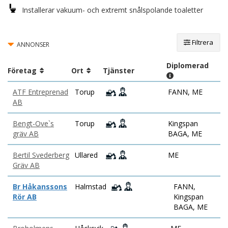
Installerar vakuum- och extremt snålspolande toaletter
Filtrera
ANNONSER
Diplomerad
Företag
Ort
Tjänster
ATF Entreprenad
Torup
FANN, ME
AB
Bengt-Ove`s
Torup
Kingspan
gräv AB
BAGA, ME
Bertil Svederberg
Ullared
ME
Gräv AB
Br Håkanssons
Halmstad
FANN,
Rör AB
Kingspan
BAGA, ME