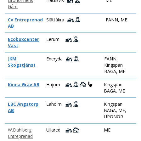
Broholmens
Håcksvik
ME
Gård
Cv Entreprenad
Slättåkra
FANN, ME
AB
Ecoboxcenter
Lerum
Väst
JKM
Eneryda
FANN,
Skogstjänst
Kingspan
BAGA, ME
Kinna Gräv AB
Hajom
Kingspan
BAGA, ME
LBC Ängstorp
Laholm
Kingspan
AB
BAGA, ME,
UPONOR
W.Dahlberg
Ullared
ME
Entreprenad