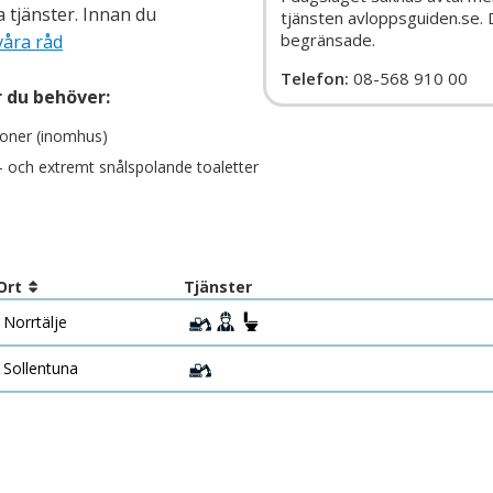
a tjänster. Innan du
tjänsten avloppsguiden.se.
begränsade.
våra råd
Telefon:
08-568 910 00
r du behöver:
tioner (inomhus)
- och extremt snålspolande toaletter
Ort
Tjänster
Norrtälje
Sollentuna