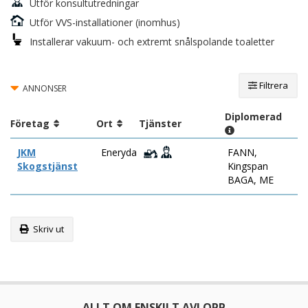
Utför konsultutredningar
Utför VVS-installationer (inomhus)
Installerar vakuum- och extremt snålspolande toaletter
Filtrera
ANNONSER
Diplomerad
Företag
Ort
Tjänster
JKM
Eneryda
FANN,
Skogstjänst
Kingspan
BAGA, ME
Skriv ut
ALLT OM ENSKILT AVLOPP